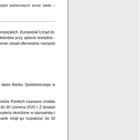
rzędzi pomocowych przez banki –
ropejskich. Europejski Urząd ds.
ientów przy spłacie kredytów -
icenie zasad oferowania narzędzi
– także Banku Spółdzielczego w
anków Polskich nazwane zostało
o 30 czerwca 2020 r. Z działań
ryteria określone w stanowisku i
 bank mógł go rozpatrzyć do 30