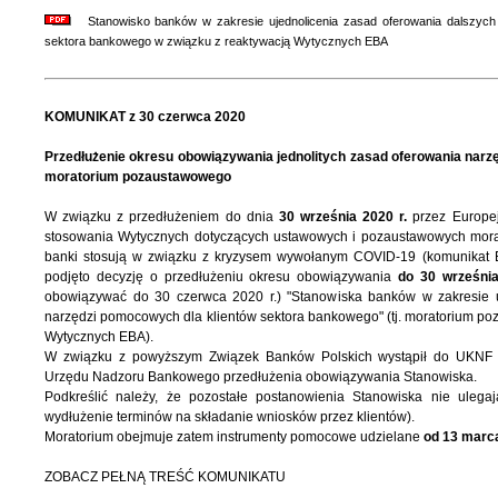
Stanowisko banków w zakresie ujednolicenia zasad oferowania dalszych 
sektora bankowego w związku z reaktywacją Wytycznych EBA
KOMUNIKAT z 30 czerwca 2020
Przedłużenie okresu obowiązywania jednolitych zasad oferowania nar
moratorium pozaustawowego
W związku z przedłużeniem do dnia
30 września 2020 r.
przez Europe
stosowania Wytycznych dotyczących ustawowych i pozaustawowych morato
banki stosują w związku z kryzysem wywołanym COVID-19 (komunikat E
podjęto decyzję o przedłużeniu okresu obowiązywania
do 30 września
obowiązywać do 30 czerwca 2020 r.) "Stanowiska banków w zakresie u
narzędzi pomocowych dla klientów sektora bankowego" (tj. moratorium p
Wytycznych EBA).
W związku z powyższym Związek Banków Polskich wystąpił do UKNF o
Urzędu Nadzoru Bankowego przedłużenia obowiązywania Stanowiska.
Podkreślić należy, że pozostałe postanowienia Stanowiska nie ulega
wydłużenie terminów na składanie wniosków przez klientów).
Moratorium obejmuje zatem instrumenty pomocowe udzielane
od 13 marca
ZOBACZ PEŁNĄ TREŚĆ KOMUNIKATU