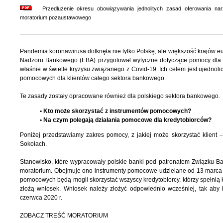
Przedłużenie okresu obowiązywania jednolitych zasad oferowania na
moratorium pozaustawowego
Pandemia koronawirusa dotknęła nie tylko Polskę, ale większość krajów eu
Nadzoru Bankowego (EBA) przygotował wytyczne dotyczące pomocy dla kl
właśnie w świetle kryzysu związanego z Covid-19. Ich celem jest ujednol
pomocowych dla klientów całego sektora bankowego.
Te zasady zostały opracowane również dla polskiego sektora bankowego.
• Kto może skorzystać z instrumentów pomocowych?
• Na czym polegają działania pomocowe dla kredytobiorców?
Poniżej przedstawiamy zakres pomocy, z jakiej może skorzystać klient 
Sokołach.
Stanowisko, które wypracowały polskie banki pod patronatem Związku B
moratorium. Obejmuje ono instrumenty pomocowe udzielane od 13 marca d
pomocowych będą mogli skorzystać wszyscy kredytobiorcy, którzy spełnią k
złożą wniosek. Wniosek należy złożyć odpowiednio wcześniej, tak aby
czerwca 2020 r.
ZOBACZ TREŚĆ MORATORIUM